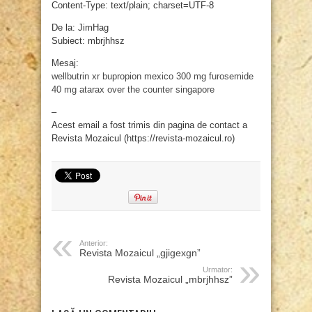
Content-Type: text/plain; charset=UTF-8
De la: JimHag
Subiect: mbrjhhsz
Mesaj:
wellbutrin xr
bupropion mexico 300 mg
furosemide
40 mg
atarax over the counter singapore
–
Acest email a fost trimis din pagina de contact a
Revista Mozaicul (https://revista-mozaicul.ro)
Anterior:
Revista Mozaicul „gjigexgn”
Urmator:
Revista Mozaicul „mbrjhhsz”