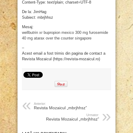
Content-Type: text/plain; charset=UTF-8
De la: JimHag
Subiect: mbrjhhsz
Mesaj:
wellbutrin xr
bupropion mexico 300 mg
furosemide
40 mg
atarax over the counter singapore
–
Acest email a fost trimis din pagina de contact a
Revista Mozaicul (https://revista-mozaicul.ro)
Anterior:
Revista Mozaicul „mbrjhhsz”
Urmator:
Revista Mozaicul „mbrjhhsz”