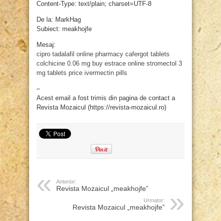
Content-Type: text/plain; charset=UTF-8
De la: MarkHag
Subiect: meakhojfe
Mesaj:
cipro
tadalafil online pharmacy
cafergot tablets
colchicine 0.06 mg
buy estrace online
stromectol 3
mg tablets price
ivermectin pills
–
Acest email a fost trimis din pagina de contact a
Revista Mozaicul (https://revista-mozaicul.ro)
Anterior:
Revista Mozaicul „meakhojfe”
Urmator:
Revista Mozaicul „meakhojfe”