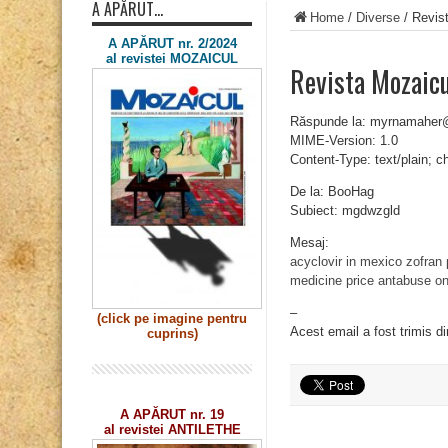
A APĂRUT…
Home
/
Diverse
/
Revis
A APĂRUT nr. 2/2024
al revistei MOZAICUL
Revista Mozaic
Răspunde la: myrnamaher
MIME-Version: 1.0
Content-Type: text/plain; 
De la: BooHag
Subiect: mgdwzgld
Mesaj:
acyclovir in mexico
zofran
medicine price
antabuse on
–
(click pe imagine
pentru
Acest email a fost trimis d
cuprins)
A APĂRUT nr. 19
al revistei ANTILETHE