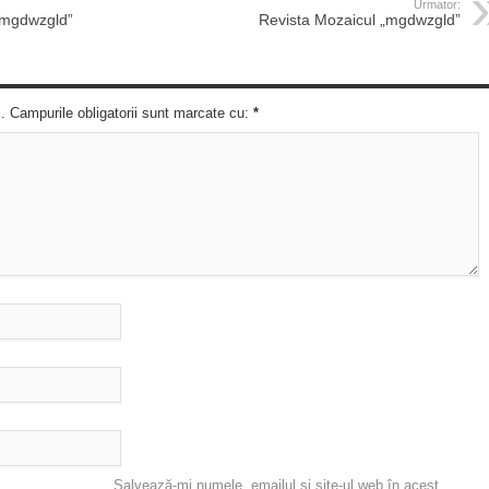
Urmator:
„mgdwzgld”
Revista Mozaicul „mgdwzgld”
c. Campurile obligatorii sunt marcate cu:
*
Salvează-mi numele, emailul și site-ul web în acest