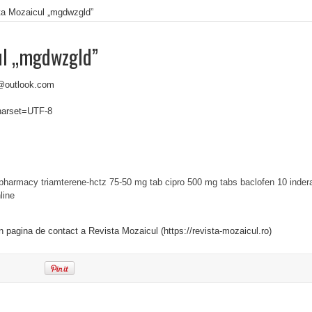
ta Mozaicul „mgdwzgld”
ul „mgdwzgld”
@outlook.com
charset=UTF-8
 pharmacy
triamterene-hctz 75-50 mg tab
cipro 500 mg tabs
baclofen 10
inder
line
in pagina de contact a Revista Mozaicul (https://revista-mozaicul.ro)