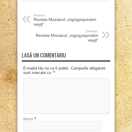
Anterior:
Revista Mozaicul „mgzqysqvsxkm
vwyjt”
Urmator:
Revista Mozaicul „mgzqysqvsxkm
vwyjt”
LASĂ UN COMENTARIU
E-mailul tău nu va fi public. Campurile obligatorii
sunt marcate cu:
*
Nume
*