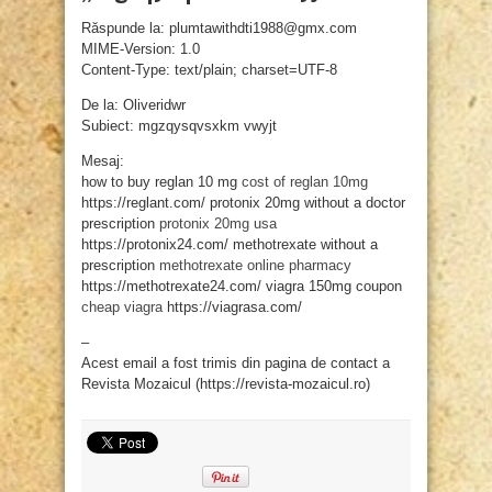
Răspunde la: plumtawithdti1988@gmx.com
MIME-Version: 1.0
Content-Type: text/plain; charset=UTF-8
De la: Oliveridwr
Subiect: mgzqysqvsxkm vwyjt
Mesaj:
how to buy reglan 10 mg
cost of reglan 10mg
https://reglant.com/ protonix 20mg without a doctor
prescription
protonix 20mg usa
https://protonix24.com/ methotrexate without a
prescription
methotrexate online pharmacy
https://methotrexate24.com/ viagra 150mg coupon
cheap viagra
https://viagrasa.com/
–
Acest email a fost trimis din pagina de contact a
Revista Mozaicul (https://revista-mozaicul.ro)