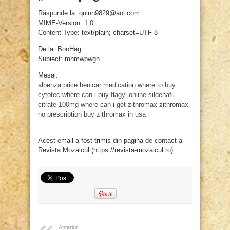
Răspunde la: quinn9829@aol.com
MIME-Version: 1.0
Content-Type: text/plain; charset=UTF-8
De la: BooHag
Subiect: mhmwpwgh
Mesaj:
albenza price
benicar medication
where to buy
cytotec
where can i buy flagyl online
sildenafil
citrate 100mg
where can i get zithromax
zithromax
no prescription
buy zithromax in usa
–
Acest email a fost trimis din pagina de contact a
Revista Mozaicul (https://revista-mozaicul.ro)
Anterior: