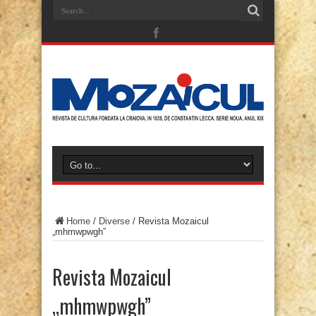
Home
/
Diverse
/
Revista Mozaicul
„mhmwpwgh”
Revista Mozaicul
„mhmwpwgh”