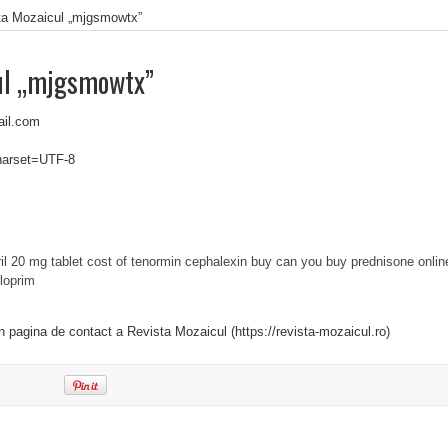
ta Mozaicul „mjgsmowtx”
ul „mjgsmowtx”
ail.com
charset=UTF-8
ril 20 mg tablet
cost of tenormin
cephalexin buy
can you buy prednisone onlin
yloprim
in pagina de contact a Revista Mozaicul (https://revista-mozaicul.ro)