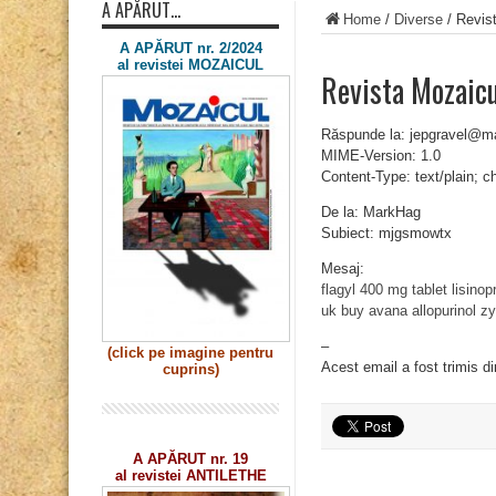
A APĂRUT…
Home
/
Diverse
/
Revis
A APĂRUT nr. 2/2024
al revistei MOZAICUL
Revista Mozaic
Răspunde la: jepgravel@m
MIME-Version: 1.0
Content-Type: text/plain; 
De la: MarkHag
Subiect: mjgsmowtx
Mesaj:
flagyl 400 mg tablet
lisinop
uk
buy avana
allopurinol z
–
(click pe imagine
pentru
Acest email a fost trimis d
cuprins)
A APĂRUT nr. 19
al revistei ANTILETHE