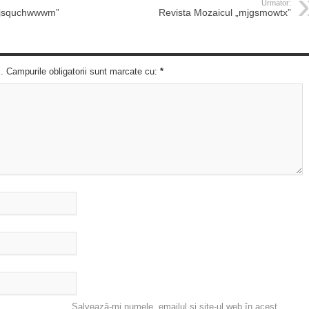
Urmator:
 „jsquchwwwm”
Revista Mozaicul „mjgsmowtx”
c. Campurile obligatorii sunt marcate cu:
*
Salvează-mi numele, emailul și site-ul web în acest