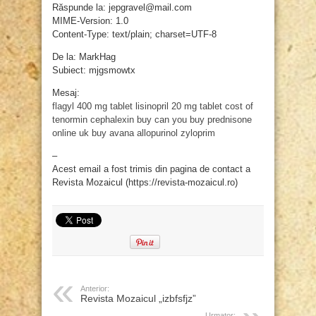
Răspunde la: jepgravel@mail.com
MIME-Version: 1.0
Content-Type: text/plain; charset=UTF-8
De la: MarkHag
Subiect: mjgsmowtx
Mesaj:
flagyl 400 mg tablet
lisinopril 20 mg tablet
cost of
tenormin
cephalexin buy
can you buy prednisone
online uk
buy avana
allopurinol zyloprim
–
Acest email a fost trimis din pagina de contact a
Revista Mozaicul (https://revista-mozaicul.ro)
Anterior:
Revista Mozaicul „izbfsfjz”
Urmator: