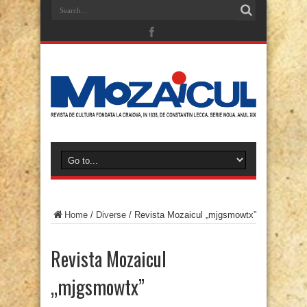
Home
/
Diverse
/
Revista Mozaicul „mjgsmowtx”
Revista Mozaicul
„mjgsmowtx”