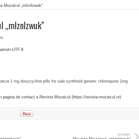
ta Mozaicul „mlznlzwuk”
ul „mlznlzwuk”
om
charset=UTF-8
npecia 1 mg
doxycycline pills for sale
synthroid generic
chloroquine 1mg
in pagina de contact a Revista Mozaicul (https://revista-mozaicul.ro)
Urmator:
„mlznlzwuk”
Revista Mozaicul „mlznlzwuk”