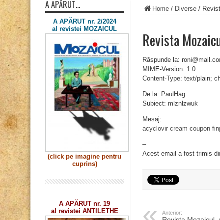
A APĂRUT…
Home
/
Diverse
/
Revis
A APĂRUT nr. 2/2024
al revistei MOZAICUL
Revista Mozaic
Răspunde la: roni@mail.c
MIME-Version: 1.0
Content-Type: text/plain; 
De la: PaulHag
Subiect: mlznlzwuk
Mesaj:
acyclovir cream coupon
fi
–
Acest email a fost trimis d
(click pe imagine
pentru
cuprins)
A APĂRUT nr. 19
al revistei ANTILETHE
Anterior:
Revista Mozaicul 