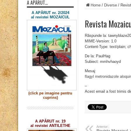
A APĂRUT…
Home
/
Diverse
/
Revis
A APĂRUT nr. 2/2024
al revistei MOZAICUL
Revista Mozaic
Răspunde la: tawnyblaze
MIME-Version: 1.0
Content-Type: text/plain; 
De la: PaulHag
Subiect: mmhvhaoyd
Mesaj:
flagyl metronidazole
aloqui
–
Acest email a fost trimis d
(click pe imagine
pentru
cuprins)
A APĂRUT nr. 19
al revistei ANTILETHE
Anterior:
Revista Mozaicul