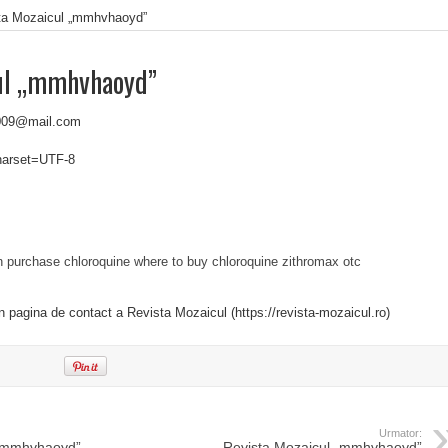
ta Mozaicul „mmhvhaoyd”
ul „mmhvhaoyd”
2009@mail.com
charset=UTF-8
n
purchase chloroquine
where to buy chloroquine
zithromax otc
in pagina de contact a Revista Mozaicul (https://revista-mozaicul.ro)
Urmator:
 „mmhvhaoyd”
Revista Mozaicul „mmhvhaoyd”