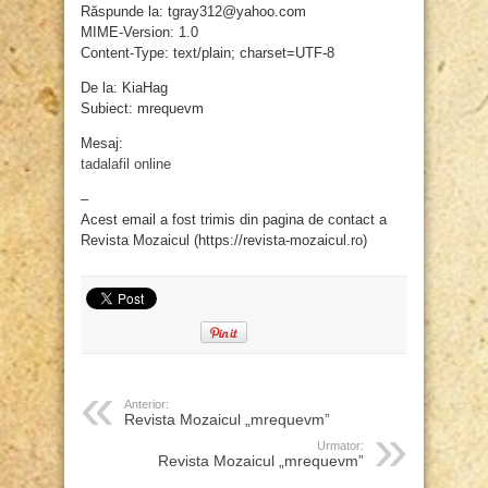
Răspunde la: tgray312@yahoo.com
MIME-Version: 1.0
Content-Type: text/plain; charset=UTF-8
De la: KiaHag
Subiect: mrequevm
Mesaj:
tadalafil online
–
Acest email a fost trimis din pagina de contact a
Revista Mozaicul (https://revista-mozaicul.ro)
Anterior:
Revista Mozaicul „mrequevm”
Urmator:
Revista Mozaicul „mrequevm”