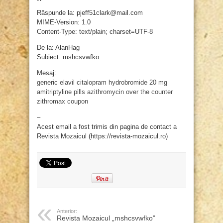
Răspunde la: pjeff51clark@mail.com
MIME-Version: 1.0
Content-Type: text/plain; charset=UTF-8
De la: AlanHag
Subiect: mshcsvwfko
Mesaj:
generic elavil
citalopram hydrobromide 20 mg
amitriptyline pills
azithromycin over the counter
zithromax coupon
–
Acest email a fost trimis din pagina de contact a
Revista Mozaicul (https://revista-mozaicul.ro)
Anterior:
Revista Mozaicul „mshcsvwfko”