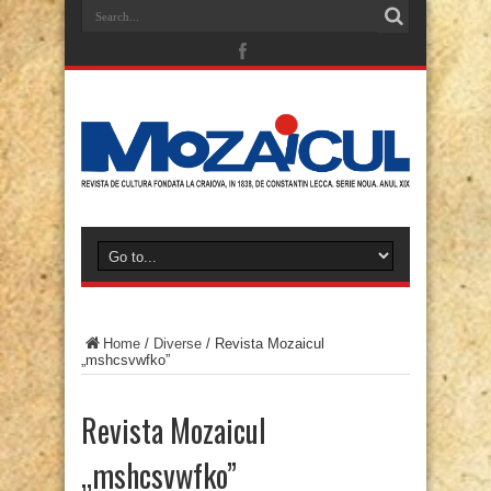
Home
/
Diverse
/
Revista Mozaicul
„mshcsvwfko”
Revista Mozaicul
„mshcsvwfko”