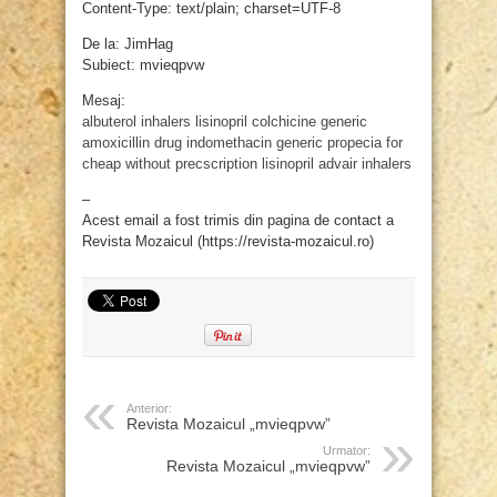
Content-Type: text/plain; charset=UTF-8
De la: JimHag
Subiect: mvieqpvw
Mesaj:
albuterol inhalers
lisinopril
colchicine generic
amoxicillin drug
indomethacin
generic propecia for
cheap without precscription
lisinopril
advair inhalers
–
Acest email a fost trimis din pagina de contact a
Revista Mozaicul (https://revista-mozaicul.ro)
Anterior:
Revista Mozaicul „mvieqpvw”
Urmator:
Revista Mozaicul „mvieqpvw”