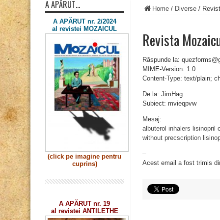
A APĂRUT…
Home
/
Diverse
/
Revis
A APĂRUT nr. 2/2024
al revistei MOZAICUL
Revista Mozaic
Răspunde la: quezforms@
MIME-Version: 1.0
Content-Type: text/plain; 
De la: JimHag
Subiect: mvieqpvw
Mesaj:
albuterol inhalers
lisinopril
without precscription
lisinop
–
(click pe imagine
pentru
Acest email a fost trimis d
cuprins)
A APĂRUT nr. 19
al revistei ANTILETHE