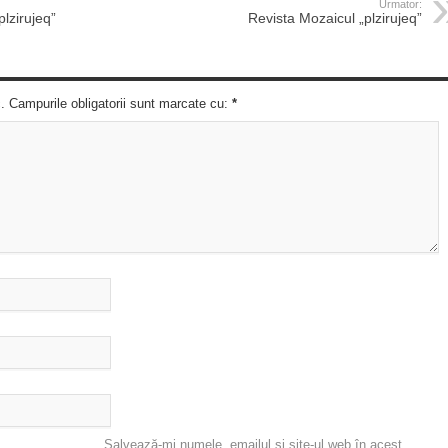
Urmator:
plzirujeq”
Revista Mozaicul „plzirujeq”
c. Campurile obligatorii sunt marcate cu:
*
Salvează-mi numele, emailul și site-ul web în acest