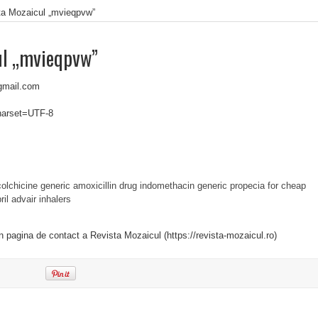
ta Mozaicul „mvieqpvw”
ul „mvieqpvw”
gmail.com
charset=UTF-8
colchicine generic
amoxicillin drug
indomethacin
generic propecia for cheap
ril
advair inhalers
in pagina de contact a Revista Mozaicul (https://revista-mozaicul.ro)