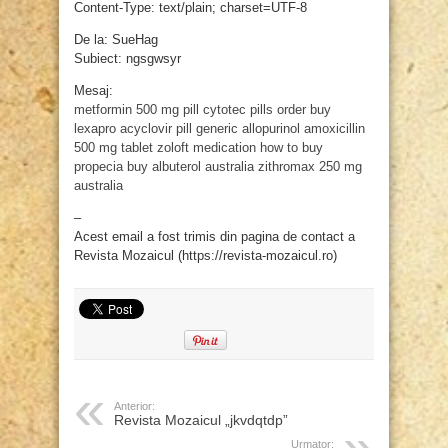
Content-Type: text/plain; charset=UTF-8
De la: SueHag
Subiect: ngsgwsyr
Mesaj:
metformin 500 mg pill
cytotec pills order
buy
lexapro
acyclovir pill
generic allopurinol
amoxicillin
500 mg tablet
zoloft medication
how to buy
propecia
buy albuterol australia
zithromax 250 mg
australia
–
Acest email a fost trimis din pagina de contact a
Revista Mozaicul (https://revista-mozaicul.ro)
Anterior:
Revista Mozaicul „jkvdqtdp”
Urmator: