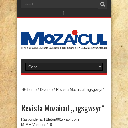
Home
/
Diverse
/
Revista Mozaicul „ngsgwsyr”
Revista Mozaicul „ngsgwsyr”
Răspunde la: littletop001@aol.com
MIME-Version: 1.0