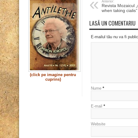
Anterior:
Revista Mozaicul 
when taking cialis”
LASĂ UN COMENTARIU
E-mailul tău nu va fi publi
(click pe imagine pentru
cuprins)
Nume
*
E-mail
*
Website