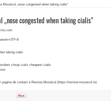
a Mozaicul „nose congested when taking cialis”
l „nose congested when taking cialis”
7zmu.com
charset=UTF-8
en taking cialis
roviders
cheap cialis
cheapest cialis
rous
in pagina de contact a Revista Mozaicul (https://revista-mozaicul.ro)