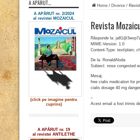
A APĂRUT…
Home
/
Diverse
/
Revist
A APĂRUT nr. 2/2024
al revistei MOZAICUL
Revista Mozaicu
Răspunde la: ja81@3wvp
MIME-Version: 1.0
Content-Type: text/plain; 
De la: RonaldAloda
Subiect: nose congested wh
Mesaj:
free cialis medication for p
cialis dosage 40 mg dange
–
(click pe imagine
pentru
Acest email a fost trimis d
cuprins)
A APĂRUT nr. 19
al revistei ANTILETHE