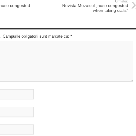
Urmator:
„nose congested
Revista Mozaicul „nose congested
when taking cialis”
c. Campurile obligatorii sunt marcate cu:
*