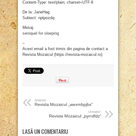
Content-Type: text/plain; charset=UTF-8
De la: JaneHag
Subiect: nptpozdq
Mesaj:
seroquel for sleeping
–
Acest email a fost trimis din pagina de contact a
Revista Mozaicul (https://revista-mozaicul.ro)
Anterior:
Revista Mozaicul „wexmbpjbs”
Urmator:
Revista Mozaicul „pyrrdfdz”
LASĂ UN COMENTARIU