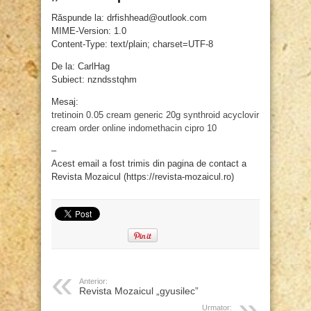
Răspunde la: drfishhead@outlook.com
MIME-Version: 1.0
Content-Type: text/plain; charset=UTF-8
De la: CarlHag
Subiect: nzndsstqhm
Mesaj:
tretinoin 0.05 cream generic 20g
synthroid
acyclovir
cream order online
indomethacin
cipro 10
–
Acest email a fost trimis din pagina de contact a
Revista Mozaicul (https://revista-mozaicul.ro)
Anterior:
Revista Mozaicul „gyusilec”
Urmator: