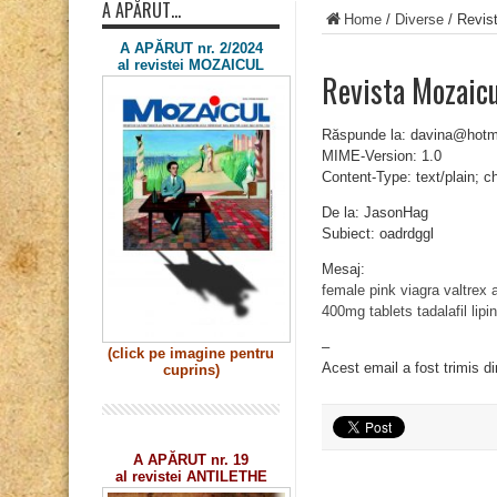
A APĂRUT…
Home
/
Diverse
/
Revist
A APĂRUT nr. 2/2024
al revistei MOZAICUL
Revista Mozaic
Răspunde la: davina@hotm
MIME-Version: 1.0
Content-Type: text/plain; 
De la: JasonHag
Subiect: oadrdggl
Mesaj:
female pink viagra
valtrex
400mg tablets
tadalafil
lipin
–
(click pe imagine
pentru
Acest email a fost trimis d
cuprins)
A APĂRUT nr. 19
al revistei ANTILETHE