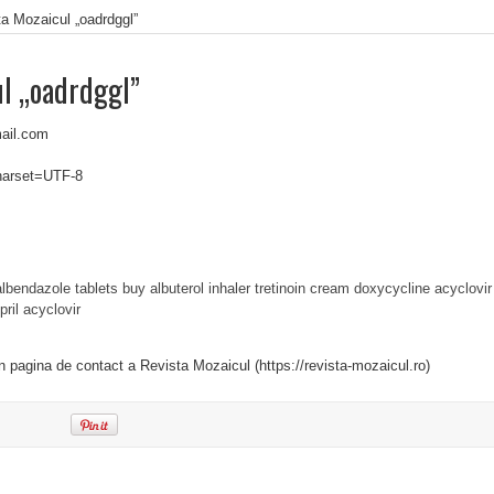
a Mozaicul „oadrdggl”
ul „oadrdggl”
ail.com
charset=UTF-8
albendazole tablets
buy albuterol inhaler
tretinoin cream
doxycycline
acyclovir
pril
acyclovir
in pagina de contact a Revista Mozaicul (https://revista-mozaicul.ro)