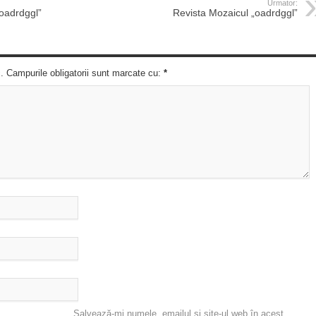
Urmator:
oadrdggl”
Revista Mozaicul „oadrdggl”
c. Campurile obligatorii sunt marcate cu:
*
Salvează-mi numele, emailul și site-ul web în acest