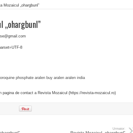
a Mozaicul „ohargbunl”
ul „ohargbunl”
ouse@gmail.com
charset=UTF-8
loroquine phosphate
aralen buy
aralen
aralen india
in pagina de contact a Revista Mozaicul (https://revista-mozaicul.ro)
Urmator:
„ohargbunl”
Revista Mozaicul „ohargbunl”