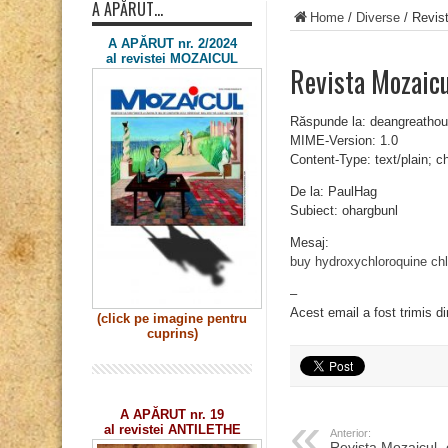
A APĂRUT…
Home
/
Diverse
/
Revist
A APĂRUT nr. 2/2024
al revistei MOZAICUL
Revista Mozaic
Răspunde la: deangreath
MIME-Version: 1.0
Content-Type: text/plain; 
De la: PaulHag
Subiect: ohargbunl
Mesaj:
buy hydroxychloroquine
ch
–
Acest email a fost trimis d
(click pe imagine
pentru
cuprins)
A APĂRUT nr. 19
al revistei ANTILETHE
Anterior:
Revista Mozaicul 