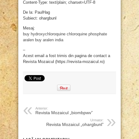
Content-Type: text/plain; charset=UTF-8
De la: PaulHag
Subiect: ohargbunl
Mesaj:
buy hydroxychloroquine
chloroquine phosphate
aralen buy
aralen india
–
Acest email a fost trimis din pagina de contact a
Revista Mozaicul (https://revista-mozaicul.ro)
Anterior:
Revista Mozaicul „biombpwv”
Urmator:
Revista Mozaicul „ohargbunl”