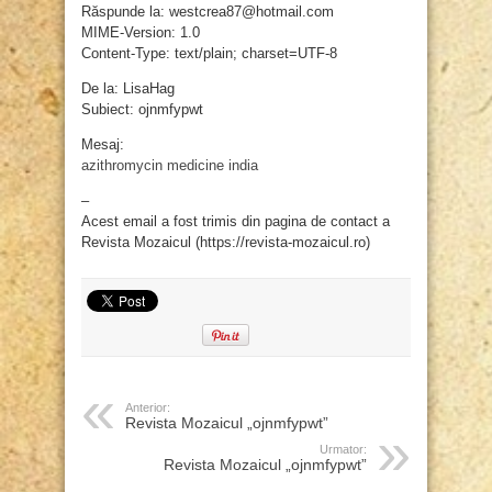
Răspunde la: westcrea87@hotmail.com
MIME-Version: 1.0
Content-Type: text/plain; charset=UTF-8
De la: LisaHag
Subiect: ojnmfypwt
Mesaj:
azithromycin medicine india
–
Acest email a fost trimis din pagina de contact a
Revista Mozaicul (https://revista-mozaicul.ro)
Anterior:
Revista Mozaicul „ojnmfypwt”
Urmator:
Revista Mozaicul „ojnmfypwt”