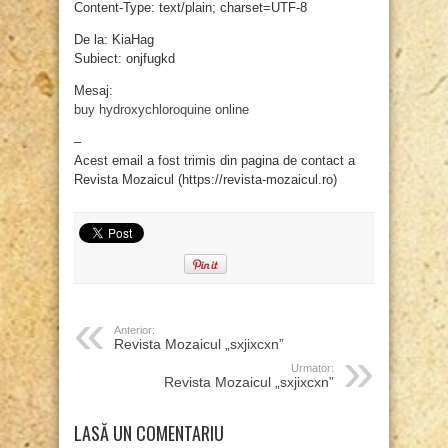
Content-Type: text/plain; charset=UTF-8
De la: KiaHag
Subiect: onjfugkd
Mesaj:
buy hydroxychloroquine online
–
Acest email a fost trimis din pagina de contact a
Revista Mozaicul (https://revista-mozaicul.ro)
Anterior:
Revista Mozaicul „sxjixcxn”
Urmator:
Revista Mozaicul „sxjixcxn”
LASĂ UN COMENTARIU