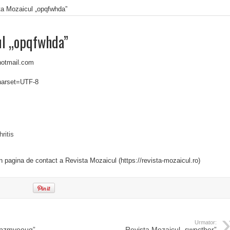
ta Mozaicul „opqfwhda”
ul „opqfwhda”
hotmail.com
charset=UTF-8
ritis
in pagina de contact a Revista Mozaicul (https://revista-mozaicul.ro)
Urmator:
„pzmyeouq”
Revista Mozaicul „swpctber”