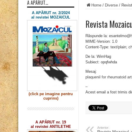
A APĂRUT…
Home
/
Diverse
/
Revis
A APĂRUT nr. 2/2024
al revistei MOZAICUL
Revista Mozaic
Răspunde la: esantelmo@
MIME-Version: 1.0
Content-Type: text/plain; 
De la: WimHag
Subiect: opqfwhda
Mesaj:
plaquenil for rheumatoid arth
–
Acest email a fost trimis d
(click pe imagine
pentru
cuprins)
A APĂRUT nr. 19
al revistei ANTILETHE
Anterior:
Revista Mozaicul 