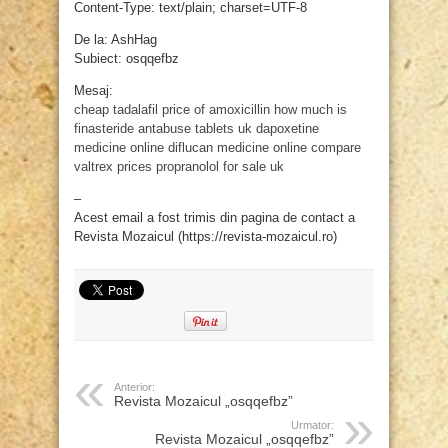
Content-Type: text/plain; charset=UTF-8
De la: AshHag
Subiect: osqqefbz
Mesaj:
cheap tadalafil
price of amoxicillin
how much is
finasteride
antabuse tablets uk
dapoxetine
medicine online
diflucan medicine online
compare
valtrex prices
propranolol for sale uk
–
Acest email a fost trimis din pagina de contact a
Revista Mozaicul (https://revista-mozaicul.ro)
Anterior:
Revista Mozaicul „osqqefbz”
Urmator:
Revista Mozaicul „osqqefbz”