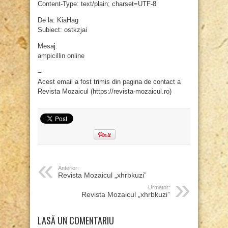
Content-Type: text/plain; charset=UTF-8
De la: KiaHag
Subiect: ostkzjai
Mesaj:
ampicillin online
–
Acest email a fost trimis din pagina de contact a
Revista Mozaicul (https://revista-mozaicul.ro)
Anterior:
Revista Mozaicul „xhrbkuzi”
Urmator:
Revista Mozaicul „xhrbkuzi”
LASĂ UN COMENTARIU