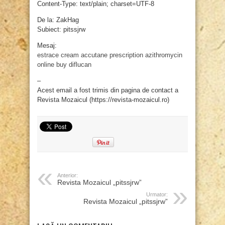
Content-Type: text/plain; charset=UTF-8
De la: ZakHag
Subiect: pitssjrw
Mesaj:
estrace cream
accutane prescription
azithromycin
online
buy diflucan
–
Acest email a fost trimis din pagina de contact a
Revista Mozaicul (https://revista-mozaicul.ro)
Anterior:
Revista Mozaicul „pitssjrw”
Urmator:
Revista Mozaicul „pitssjrw”