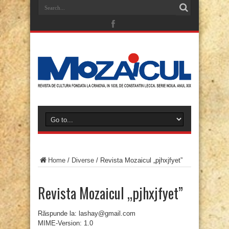
Home
/
Diverse
/
Revista Mozaicul „pjhxjfyet”
Revista Mozaicul „pjhxjfyet”
Răspunde la: lashay@gmail.com
MIME-Version: 1.0