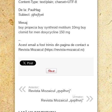
Content-Type: text/plain; charset=UTF-8
De la: PaulHag
Subiect: pjhxjfyet
Mesaj:
buy propecia
buy synthroid
motilium 10mg
buy
clomid for men
doxycycline 150 mg
–
Acest email a fost trimis din pagina de contact a
Revista Mozaicul (https://revista-mozaicul.ro)
Anterior:
Revista Mozaicul „qvplhvrj”
Urmator:
Revista Mozaicul „qvplhvrj”