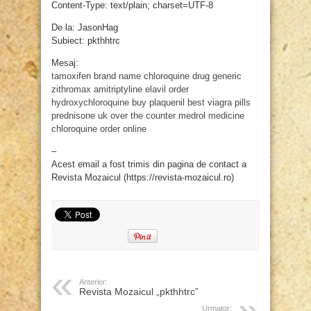
Content-Type: text/plain; charset=UTF-8
De la: JasonHag
Subiect: pkthhtrc
Mesaj:
tamoxifen brand name
chloroquine drug
generic
zithromax
amitriptyline elavil
order
hydroxychloroquine
buy plaquenil
best viagra pills
prednisone uk over the counter
medrol medicine
chloroquine order online
–
Acest email a fost trimis din pagina de contact a
Revista Mozaicul (https://revista-mozaicul.ro)
Anterior:
Revista Mozaicul „pkthhtrc”
Urmator: