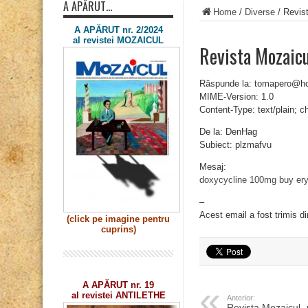
A APĂRUT…
Home
/
Diverse
/
Revis
A APĂRUT nr. 2/2024
al revistei MOZAICUL
Revista Mozaic
Răspunde la: tomapero@h
MIME-Version: 1.0
Content-Type: text/plain; 
De la: DenHag
Subiect: plzmafvu
Mesaj:
doxycycline 100mg
buy er
–
Acest email a fost trimis d
(click pe imagine
pentru
cuprins)
A APĂRUT nr. 19
al revistei ANTILETHE
Anterior:
Revista Mozaicul 