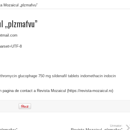
ta Mozaicul „plzmafvu”
ul „plzmafvu”
otmail.com
charset=UTF-8
ythromycin
glucophage 750 mg
sildenafil tablets
indomethacin indocin
in pagina de contact a Revista Mozaicul (https://revista-mozaicul.ro)
Urmator:
„plzmafvu”
Revista Mozaicul „plzmafvu”