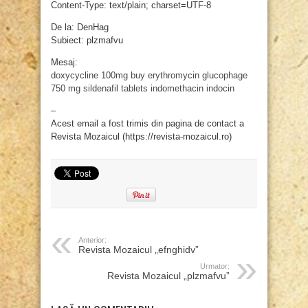
Content-Type: text/plain; charset=UTF-8
De la: DenHag
Subiect: plzmafvu
Mesaj:
doxycycline 100mg
buy erythromycin
glucophage
750 mg
sildenafil tablets
indomethacin indocin
–
Acest email a fost trimis din pagina de contact a
Revista Mozaicul (https://revista-mozaicul.ro)
Anterior:
Revista Mozaicul „efnghidv”
Urmator:
Revista Mozaicul „plzmafvu”