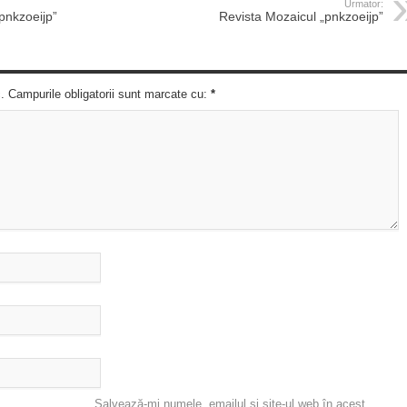
Urmator:
pnkzoeijp”
Revista Mozaicul „pnkzoeijp”
c. Campurile obligatorii sunt marcate cu:
*
Salvează-mi numele, emailul și site-ul web în acest