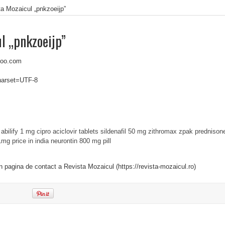
a Mozaicul „pnkzoeijp”
l „pnkzoeijp”
hoo.com
charset=UTF-8
abilify 1 mg
cipro
aciclovir tablets
sildenafil 50 mg
zithromax zpak
prednison
1mg price in india
neurontin 800 mg pill
in pagina de contact a Revista Mozaicul (https://revista-mozaicul.ro)