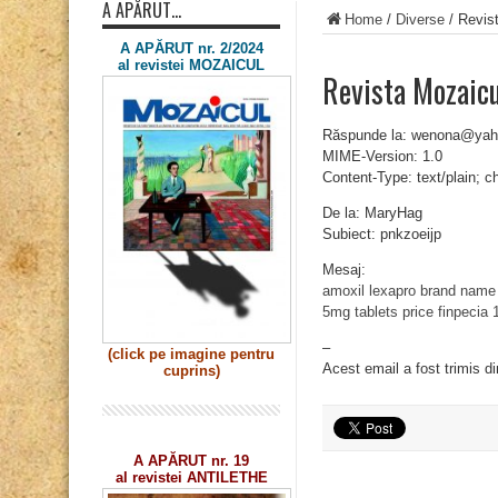
A APĂRUT…
Home
/
Diverse
/
Revist
A APĂRUT nr. 2/2024
al revistei MOZAICUL
Revista Mozaicu
Răspunde la: wenona@ya
MIME-Version: 1.0
Content-Type: text/plain; 
De la: MaryHag
Subiect: pnkzoeijp
Mesaj:
amoxil
lexapro brand name
5mg tablets price
finpecia 
–
(click pe imagine
pentru
Acest email a fost trimis d
cuprins)
A APĂRUT nr. 19
al revistei ANTILETHE