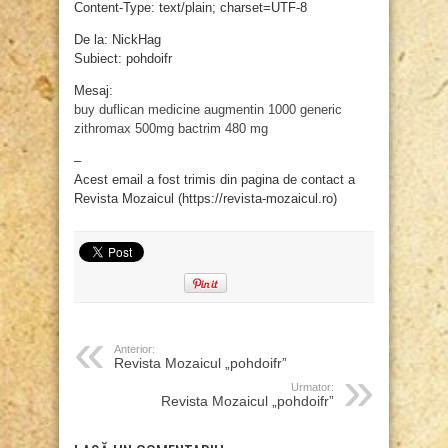
Content-Type: text/plain; charset=UTF-8
De la: NickHag
Subiect: pohdoifr
Mesaj:
buy duflican
medicine augmentin 1000
generic
zithromax 500mg
bactrim 480 mg
–
Acest email a fost trimis din pagina de contact a
Revista Mozaicul (https://revista-mozaicul.ro)
Anterior:
Revista Mozaicul „pohdoifr”
Urmator:
Revista Mozaicul „pohdoifr”