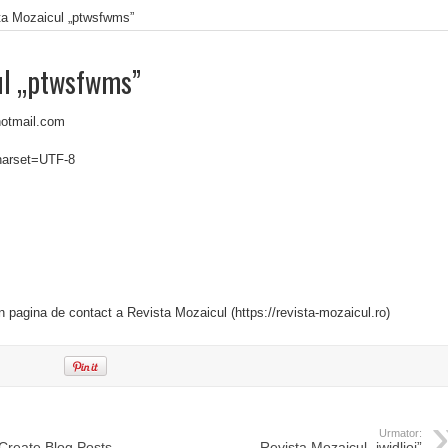
ta Mozaicul „ptwsfwms”
ul „ptwsfwms”
hotmail.com
charset=UTF-8
in pagina de contact a Revista Mozaicul (https://revista-mozaicul.ro)
Urmator:
„Create Blog Posts
Revista Mozaicul „jwjdljoi”