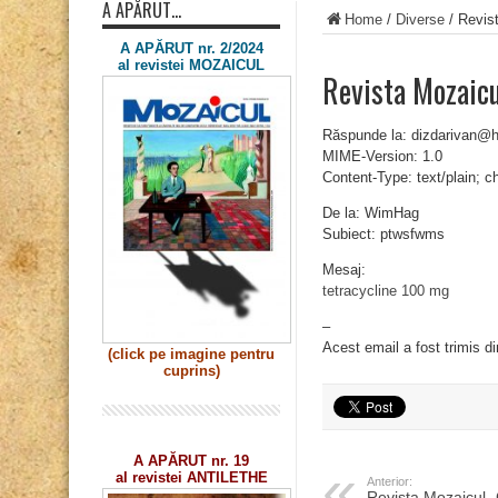
A APĂRUT…
Home
/
Diverse
/
Revis
A APĂRUT nr. 2/2024
al revistei MOZAICUL
Revista Mozaic
Răspunde la: dizdarivan@
MIME-Version: 1.0
Content-Type: text/plain; 
De la: WimHag
Subiect: ptwsfwms
Mesaj:
tetracycline 100 mg
–
Acest email a fost trimis d
(click pe imagine
pentru
cuprins)
A APĂRUT nr. 19
al revistei ANTILETHE
Anterior:
Revista Mozaicul 