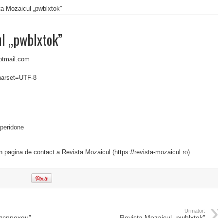
ta Mozaicul „pwblxtok”
ul „pwblxtok”
otmail.com
charset=UTF-8
peridone
in pagina de contact a Revista Mozaicul (https://revista-mozaicul.ro)
Urmator:
„zcnpoxqu”
Revista Mozaicul „pwblxtok”