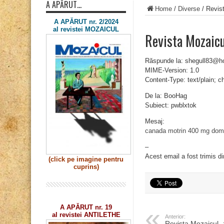
A APĂRUT…
Home
/
Diverse
/
Revis
A APĂRUT nr. 2/2024
al revistei MOZAICUL
Revista Mozaic
Răspunde la: shegull83@h
MIME-Version: 1.0
Content-Type: text/plain; 
De la: BooHag
Subiect: pwblxtok
Mesaj:
canada motrin 400 mg
dom
–
Acest email a fost trimis d
(click pe imagine
pentru
cuprins)
A APĂRUT nr. 19
al revistei ANTILETHE
Anterior:
Revista Mozaicul 