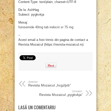
Content-Type: text/plain; charset=UTF-8
De la: AshHag
Subiect: pygkvkja
Mesaj:
furosemide 40mg tab
indocin sr 75 mg
–
Acest email a fost trimis din pagina de contact a
Revista Mozaicul (https://revista-mozaicul.ro)
Anterior:
Revista Mozaicul „hcgzljxb”
Urmator:
Revista Mozaicul „pygkvkja”
LASĂ UN COMENTARIU