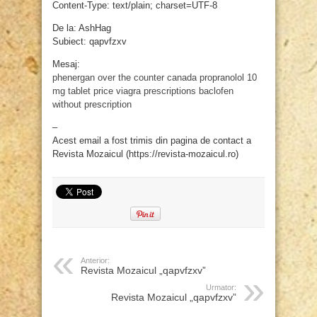
Content-Type: text/plain; charset=UTF-8
De la: AshHag
Subiect: qapvfzxv
Mesaj:
phenergan over the counter canada
propranolol 10
mg tablet price
viagra prescriptions
baclofen
without prescription
–
Acest email a fost trimis din pagina de contact a
Revista Mozaicul (https://revista-mozaicul.ro)
Anterior:
Revista Mozaicul „qapvfzxv”
Urmator:
Revista Mozaicul „qapvfzxv”