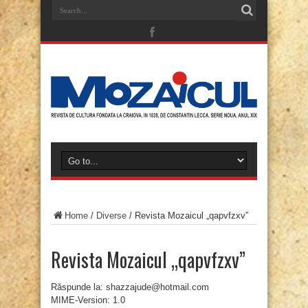
Home
/
Diverse
/
Revista Mozaicul „qapvfzxv”
Revista Mozaicul „qapvfzxv”
Răspunde la: shazzajude@hotmail.com
MIME-Version: 1.0