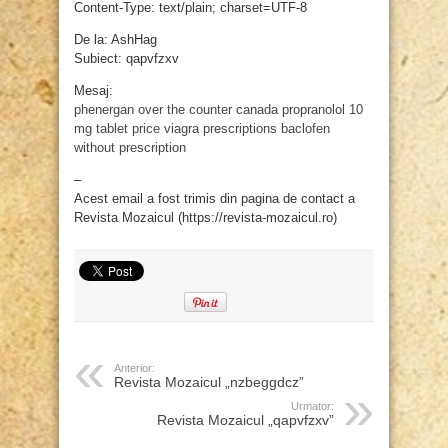
Content-Type: text/plain; charset=UTF-8
De la: AshHag
Subiect: qapvfzxv
Mesaj:
phenergan over the counter canada
propranolol 10
mg tablet price
viagra prescriptions
baclofen
without prescription
–
Acest email a fost trimis din pagina de contact a
Revista Mozaicul (https://revista-mozaicul.ro)
Anterior:
Revista Mozaicul „nzbeggdcz”
Urmator:
Revista Mozaicul „qapvfzxv”