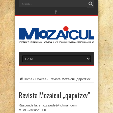
Home
/
Diverse
/
Revista Mozaicul „qapvfzxv”
Revista Mozaicul „qapvfzxv”
Răspunde la: shazzajude@hotmail.com
MIME-Version: 1.0