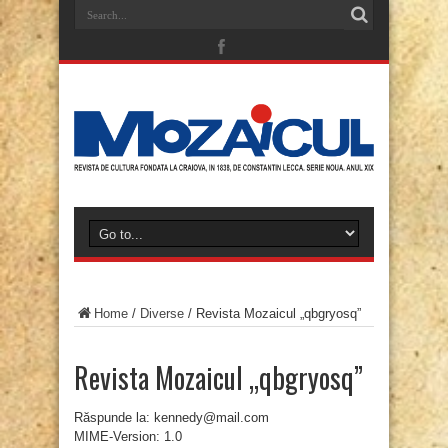
Home
/
Diverse
/
Revista Mozaicul „qbgryosq”
Revista Mozaicul „qbgryosq”
Răspunde la: kennedy@mail.com
MIME-Version: 1.0