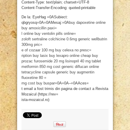
Content-Type: text/plain; charset=UTF-8
Content-Transfer-Encoding: quoted-printable
De la: EyeHag =0ASubiect:
qbgryosq=0A=0AMesaj:=0A
buy dapoxetine online
buy amoxicillin
paxi=
l online
buy ventolin pills online=
zoloft sertraline
colchicine 0.6mg
generic wellbutrin
300mg
pric=
e of cozaar 100 mg
buy celexa no presc=
ription
buy lasix
buy lexapro online cheap
buy
prozac
furosemide 20 mg
lisinopril 40 mg tablet
metformin 850 mg cost
generic diflucan online
tetracycline capsule generic
buy augmentin
fluoxetine 80 =
mg cost
buy buspar
=0A=0A–=0AAces=
t email a fost trimis din pagina de contact a Revista
Mozaicul (https://rev=
ista-mozaicul.ro)