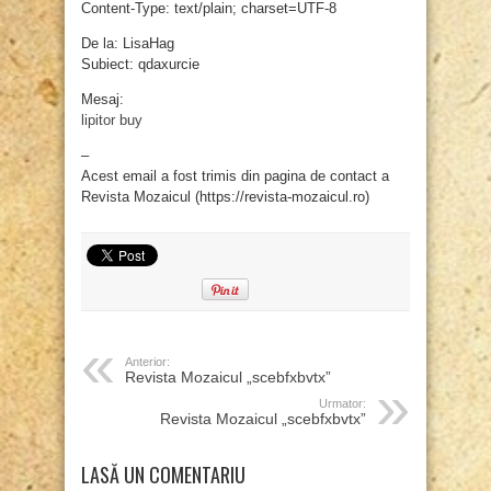
Content-Type: text/plain; charset=UTF-8
De la: LisaHag
Subiect: qdaxurcie
Mesaj:
lipitor buy
–
Acest email a fost trimis din pagina de contact a
Revista Mozaicul (https://revista-mozaicul.ro)
Anterior:
Revista Mozaicul „scebfxbvtx”
Urmator:
Revista Mozaicul „scebfxbvtx”
LASĂ UN COMENTARIU