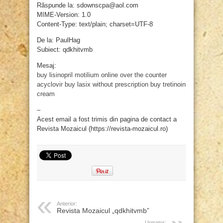
Răspunde la: sdownscpa@aol.com
MIME-Version: 1.0
Content-Type: text/plain; charset=UTF-8
De la: PaulHag
Subiect: qdkhitvmb
Mesaj:
buy lisinopril
motilium online
over the counter
acyclovir
buy lasix without prescription
buy tretinoin
cream
–
Acest email a fost trimis din pagina de contact a
Revista Mozaicul (https://revista-mozaicul.ro)
Anterior:
Revista Mozaicul „qdkhitvmb”
Urmator: