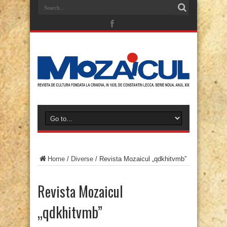
Home
/
Diverse
/
Revista Mozaicul „qdkhitvmb”
Revista Mozaicul
„qdkhitvmb”