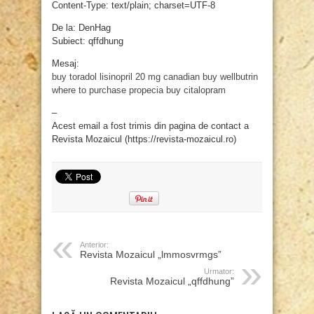
Content-Type: text/plain; charset=UTF-8
De la: DenHag
Subiect: qffdhung
Mesaj:
buy toradol
lisinopril 20 mg canadian
buy wellbutrin
where to purchase propecia
buy citalopram
–
Acest email a fost trimis din pagina de contact a
Revista Mozaicul (https://revista-mozaicul.ro)
Anterior:
Revista Mozaicul „lmmosvrmgs”
Urmator:
Revista Mozaicul „qffdhung”