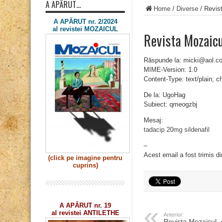
A APĂRUT…
Home
/
Diverse
/
Revis
A APĂRUT nr. 2/2024
al revistei MOZAICUL
Revista Mozaic
Răspunde la: micki@aol.c
MIME-Version: 1.0
Content-Type: text/plain; 
De la: UgoHag
Subiect: qmeogzbj
Mesaj:
tadacip 20mg
sildenafil
–
Acest email a fost trimis d
(click pe imagine
pentru
cuprins)
A APĂRUT nr. 19
al revistei ANTILETHE
Anterior:
Revista Mozaicul 