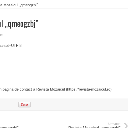
ta Mozaicul „qmeogzbj”
ul „qmeogzbj”
om
charset=UTF-8
in pagina de contact a Revista Mozaicul (https://revista-mozaicul.ro)
Urmator:
„qmeogzbj”
Revista Mozaicul „qmeogzbj”