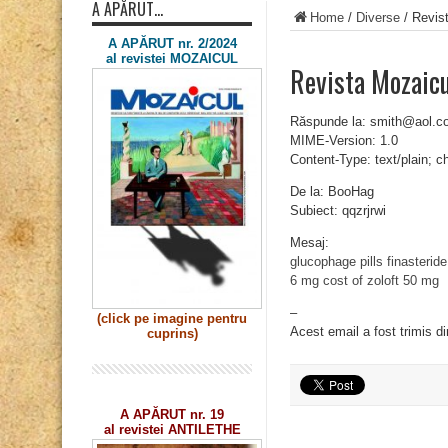
A APĂRUT…
Home
/
Diverse
/
Revist
A APĂRUT nr. 2/2024
al revistei MOZAICUL
Revista Mozaicu
Răspunde la: smith@aol.c
MIME-Version: 1.0
Content-Type: text/plain; 
De la: BooHag
Subiect: qqzrjrwi
Mesaj:
glucophage pills
finasterid
6 mg
cost of zoloft 50 mg
–
(click pe imagine
pentru
Acest email a fost trimis d
cuprins)
A APĂRUT nr. 19
al revistei ANTILETHE