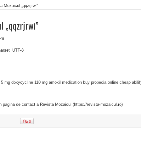
a Mozaicul „qqzrjrwi”
l „qqzrjrwi”
om
charset=UTF-8
e 5 mg
doxycycline 110 mg
amoxil medication
buy propecia online cheap
abili
in pagina de contact a Revista Mozaicul (https://revista-mozaicul.ro)