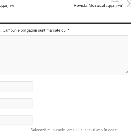
Urmator:
qqzrjrwi”
Revista Mozaicul „qqzrjrwi”
c. Campurile obligatorii sunt marcate cu:
*
Salvează-mi numele, emailul și site-ul web în acest