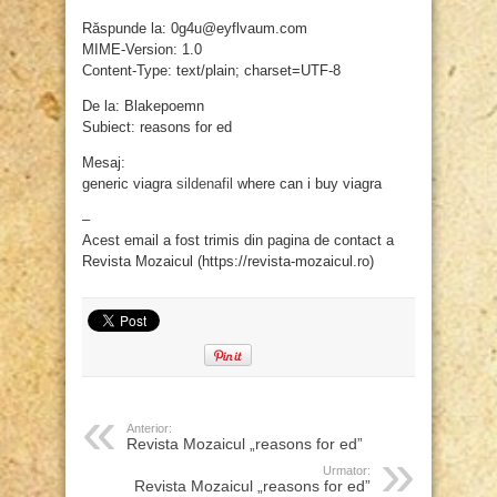
Răspunde la: 0g4u@eyflvaum.com
MIME-Version: 1.0
Content-Type: text/plain; charset=UTF-8
De la: Blakepoemn
Subiect: reasons for ed
Mesaj:
generic viagra
sildenafil
where can i buy viagra
–
Acest email a fost trimis din pagina de contact a
Revista Mozaicul (https://revista-mozaicul.ro)
Anterior:
Revista Mozaicul „reasons for ed”
Urmator:
Revista Mozaicul „reasons for ed”