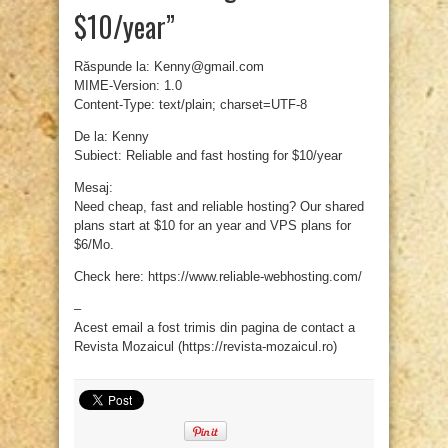
$10/year”
Răspunde la: Kenny@gmail.com
MIME-Version: 1.0
Content-Type: text/plain; charset=UTF-8
De la: Kenny
Subiect: Reliable and fast hosting for $10/year
Mesaj:
Need cheap, fast and reliable hosting? Our shared
plans start at $10 for an year and VPS plans for
$6/Mo.
Check here: https://www.reliable-webhosting.com/
–
Acest email a fost trimis din pagina de contact a
Revista Mozaicul (https://revista-mozaicul.ro)