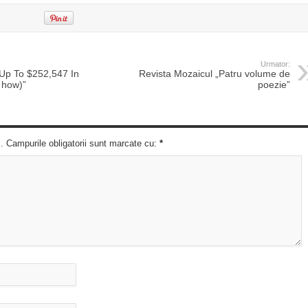
Urmator:
„Up To $252,547 In
Revista Mozaicul „Patru volume de
 how)”
poezie”
c. Campurile obligatorii sunt marcate cu:
*