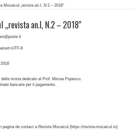
a Mozaicul „revista an.I, N.2 – 2018”
l „revista an.I, N.2 – 2018”
ani@poste.it
charset=UTF-8
– 2018
 della rivista dedicato al Prof. Mircea Popescu.
dinate bancarie per il pagamento.
in pagina de contact a Revista Mozaicul (https://revista-mozaicul.ro)