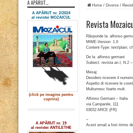
A APĂRUT…
Home
/
Diverse
/
Revist
A APĂRUT nr. 2/2024
al revistei MOZAICUL
Revista Mozaicu
Răspunde la: alfonso.germ
MIME-Version: 1.0
Content-Type: text/plain; 
De la: alfonso germani
Subiect: revista an.I, N.2 
Mesaj:
Desidero ricevere il numero
Aspetto di ricevere le coor
Multumesc foarte mult.
(click pe imagine
pentru
Alfonso Germani – Italia
cuprins)
via Campanile, 111
03032 ARCE (FR)
–
A APĂRUT nr. 19
Acest email a fost trimis d
al revistei ANTILETHE