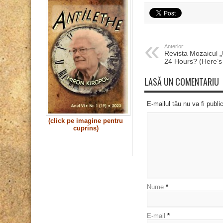
Anterior:
Revista Mozaicul 
24 Hours? (Here’s
LASĂ UN COMENTARIU
E-mailul tău nu va fi publi
(click pe imagine pentru
cuprins)
Nume
*
E-mail
*