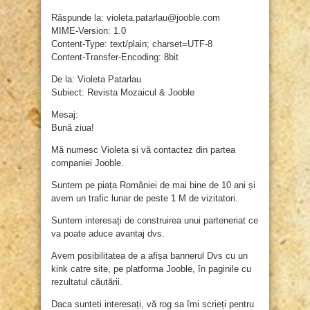
Răspunde la: violeta.patarlau@jooble.com
MIME-Version: 1.0
Content-Type: text/plain; charset=UTF-8
Content-Transfer-Encoding: 8bit
De la: Violeta Patarlau
Subiect: Revista Mozaicul & Jooble
Mesaj:
Bună ziua!
Mă numesc Violeta și vă contactez din partea
companiei Jooble.
Suntem pe piața României de mai bine de 10 ani și
avem un trafic lunar de peste 1 M de vizitatori.
Suntem interesați de construirea unui parteneriat ce
va poate aduce avantaj dvs.
Avem posibilitatea de a afișa bannerul Dvs cu un
kink catre site, pe platforma Jooble, în paginile cu
rezultatul căutării.
Daca sunteti interesați, vă rog sa îmi scrieți pentru