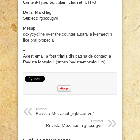
Content-Type: text/plain; charset=UTF-8
De la: MarkHag
Subiect: rgbccugvo
Mesaj:
doxycycline over the counter australia
ivermectin
lice oral
propecia
–
Acest email a fost trimis din pagina de contact a
Revista Mozaicul (https://revista-mozaicul.ro)
Anterior:
Revista Mozaicul „rgbccugvo”
Urmator:
Revista Mozaicul „rgbccugvo”